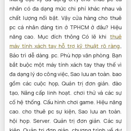
nhân có đa dạng mức chi phí khác nhau và
chất lượng nổi bật. Vậy cửa hàng cho thuê
pc cá nhân đáng tin ở TPHCM ở đâu?
Hiệu
năng cao.
Mục đích thông Có lẽ khi
thuê
máy tính xách tay hỗ trợ kỹ thuật rõ ràng
,
Bảo trì dễ dàng.
pc.
Phù hợp văn phòng.
Bạn
bắt buộc một máy tính xách tay thay thế vì
đa dạng lý do công việc,
Sao lưu an toàn.
bao
gồm các cuộc họp,
Quản trị đơn giản.
đào
tạo,
Nâng cấp linh hoạt.
chơi thử và các sự
cố hệ thống.
Cấu hình chơi game.
Hiệu năng
cao.
cho thuê pc sự kiện,
Sao lưu an toàn.
hội họp.
Server.
Quản trị đơn giản.
Các sự
kiện,
Quản trị đơn giản.
chương trình về dự