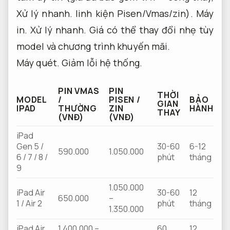
Xử lý nhanh.
linh kiện Pisen/Vmas/zin).
Máy
in.
Xử lý nhanh.
Giá có thể thay đổi nhẹ tùy
model và chương trình khuyến mãi.
Máy quét.
Giảm lỗi hệ thống.
PIN VMAS
PIN
THỜI
MODEL
/
PISEN /
BẢO
GIAN
IPAD
THƯỜNG
ZIN
HÀNH
THAY
(VNĐ)
(VNĐ)
iPad
Gen 5 /
30-60
6-12
590.000
1.050.000
6 / 7 / 8 /
phút
tháng
9
1.050.000
iPad Air
30-60
12
650.000
–
1 / Air 2
phút
tháng
1.350.000
iPad Air
1.400.000 –
60
12