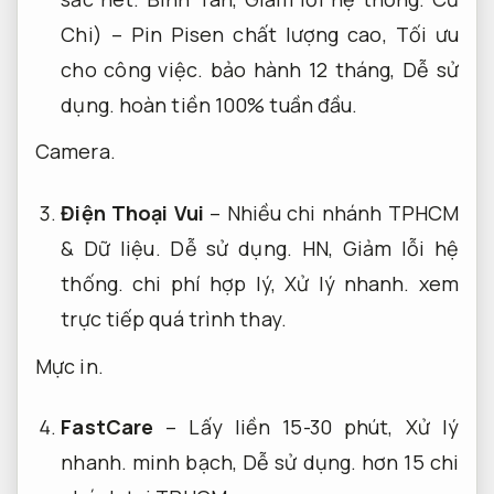
Chi) – Pin Pisen chất lượng cao,
Tối ưu
cho công việc.
bảo hành 12 tháng,
Dễ sử
dụng.
hoàn tiền 100% tuần đầu.
Camera.
Điện Thoại Vui
– Nhiều chi nhánh TPHCM
&
Dữ liệu.
Dễ sử dụng.
HN,
Giảm lỗi hệ
thống.
chi phí hợp lý,
Xử lý nhanh.
xem
trực tiếp quá trình thay.
Mực in.
FastCare
– Lấy liền 15-30 phút,
Xử lý
nhanh.
minh bạch,
Dễ sử dụng.
hơn 15 chi