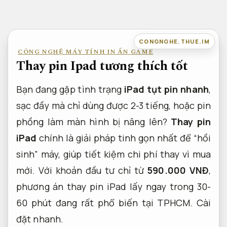
Bỏ
qua
nội
CONGNGHE.THUE.IM
CÔNG NGHỆ MÁY TÍNH IN ẤN GAME
dung
Thay pin Ipad tương thích tốt
Bạn đang gặp tình trạng
iPad tụt pin nhanh
,
sạc đầy mà chỉ dùng được 2-3 tiếng, hoặc pin
phồng làm màn hình bị nâng lên?
Thay pin
iPad
chính là giải pháp tinh gọn nhất để “hồi
sinh” máy, giúp tiết kiệm chi phí thay vì mua
mới. Với khoản đầu tư chỉ từ
590.000 VNĐ
,
phương án thay pin iPad lấy ngay trong 30-
60 phút đang rất phổ biến tại TPHCM.
Cài
đặt nhanh.