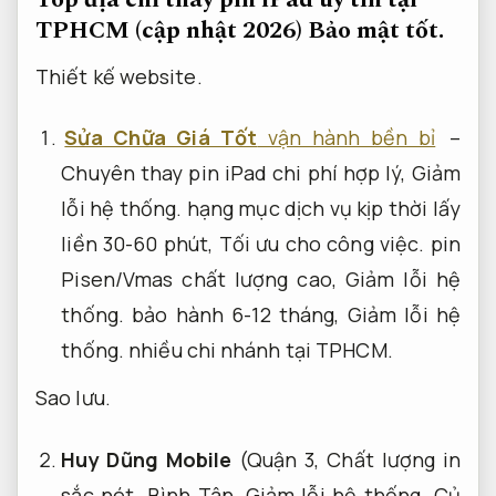
TPHCM (cập nhật 2026)
Bảo mật tốt.
Thiết kế website.
Sửa Chữa Giá Tốt
vận hành bền bỉ
–
Chuyên thay pin iPad chi phí hợp lý,
Giảm
lỗi hệ thống.
hạng mục dịch vụ kịp thời lấy
liền 30-60 phút,
Tối ưu cho công việc.
pin
Pisen/Vmas chất lượng cao,
Giảm lỗi hệ
thống.
bảo hành 6-12 tháng,
Giảm lỗi hệ
thống.
nhiều chi nhánh tại TPHCM.
Sao lưu.
Huy Dũng Mobile
(Quận 3,
Chất lượng in
sắc nét.
Bình Tân,
Giảm lỗi hệ thống.
Củ